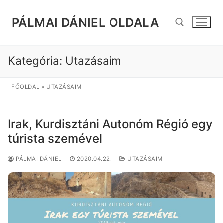
Ugrás
a
PÁLMAI DÁNIEL OLDALA
tartalomra
Kategória:
Utazásaim
Keresése:
FŐOLDAL
»
UTAZÁSAIM
Irak, Kurdisztáni Autonóm Régió egy
túrista szemével
PÁLMAI DÁNIEL
2020.04.22.
UTAZÁSAIM