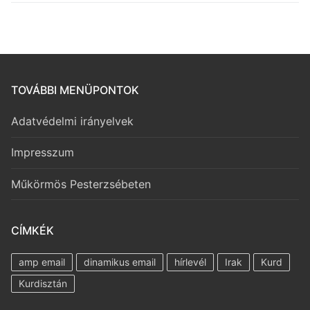
TOVÁBBI MENÜPONTOK
Adatvédelmi irányelvek
Impresszum
Műkörmös Pesterzsébeten
CÍMKÉK
amp email
dinamikus email
hírlevél
Irak
Kurd
Kurdisztán