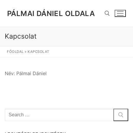
Ugrás
a
PÁLMAI DÁNIEL OLDALA
tartalomra
Kapcsolat
Keresése:
FŐOLDAL
»
KAPCSOLAT
Név: Pálmai Dániel
Keresése: