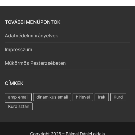
TOVÁBBI MENÜPONTOK
Adatvédelmi irányelvek
Impresszum
Műkörmös Pesterzsébeten
CÍMKÉK
amp email
dinamikus email
hírlevél
Irak
Kurd
Kurdisztán
Copyright 2026 – Pálmai Dániel oldala