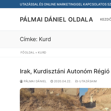
Ugrás
UTAZÁSSAL ÉS ONLINE MARKETINGGEL KAPCSOLATOS S
a
tartalomra
PÁLMAI DÁNIEL OLDALA
KEZD
Címke:
Kurd
FŐOLDAL
»
KURD
Irak, Kurdisztáni Autonóm Régió
PÁLMAI DÁNIEL
2020.04.22.
UTAZÁSAIM