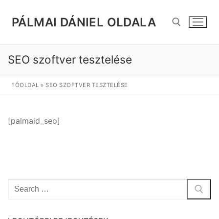
Ugrás
a
PÁLMAI DÁNIEL OLDALA
tartalomra
SEO szoftver tesztelése
Keresése:
FŐOLDAL
»
SEO SZOFTVER TESZTELÉSE
[palmaid_seo]
Keresése: