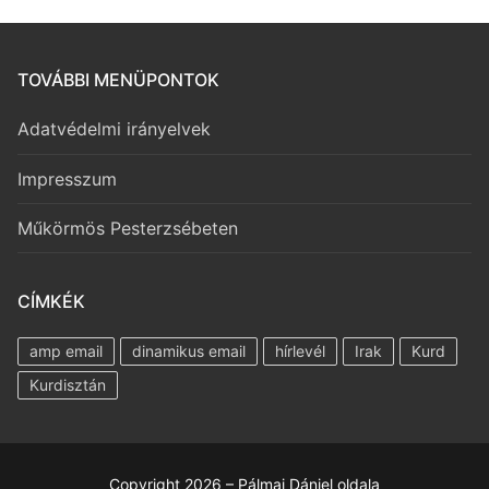
TOVÁBBI MENÜPONTOK
Adatvédelmi irányelvek
Impresszum
Műkörmös Pesterzsébeten
CÍMKÉK
amp email
dinamikus email
hírlevél
Irak
Kurd
Kurdisztán
Copyright 2026 – Pálmai Dániel oldala