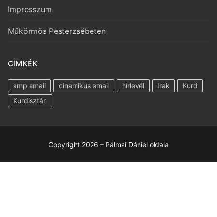
Impresszum
Műkörmös Pesterzsébeten
CÍMKÉK
amp email
dinamikus email
hírlevél
Irak
Kurd
Kurdisztán
Copyright 2026 – Pálmai Dániel oldala